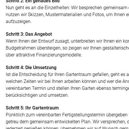
Schritt 2: Ein genaues Bild
Nun geht es an die Einzelheiten: Wir besprechen gemeinsam d
nutzen wir Skizzen, Mustermaterialien und Fotos, um Ihnen ei
aufzuzeigen.
Schritt 3: Das Angebot
Wenn Ihnen der Entwurf zusagt, unterbreiten wir Ihnen ein konk
Budgetrahmen übersteigen, so zeigen wir Ihnen gestalterische
über attraktive Finanzierungsmodelle.
Schritt 4: Die Umsetzung
Ist die Entscheidung für Ihren Gartentraum gefallen, geht e
welchen Zeiten wir bei Ihnen arbeiten können und wer die Ans
vereinbarten Termin und stellen Ihren Garten ebenso terminge
berücksichtigen und umsetzen.
Schritt 5: Ihr Gartentraum
Pünktlich zum vereinbarten Fertigstellungstermin übergeben
getreu dem gemeinsam entwickelten Plan. Wir versprechen, d
jederzeit genießen können, übernehmen wir auf Wunsch gern